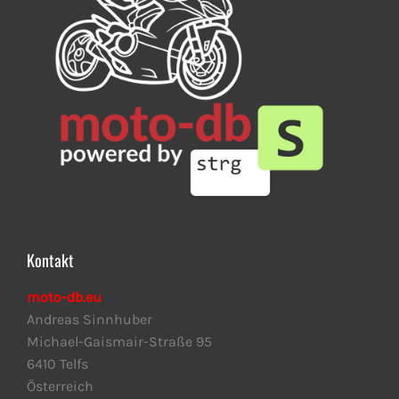
Kontakt
moto-db.eu
Andreas Sinnhuber
Michael-Gaismair-Straße 95
6410 Telfs
Österreich