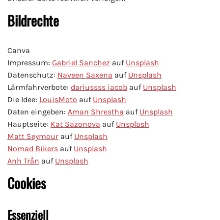
Bildrechte
Canva
Impressum:
Gabriel Sanchez
auf
Uns
plash
Datenschutz:
Naveen Saxena
auf
Unsplash
Lärmfahrverbote:
dariussss iacob
auf
Unsplash
Die Idee:
LouisMoto
auf
Unsplash
Daten eingeben:
Aman Shrestha
auf
Unsplash
Hauptseite:
Kat Sazonova
auf
Unsplash
Matt Seymour
auf
Unsplash
Nomad Bikers
auf
Unsplash
Anh Trần
auf
Unsplash
Cookies
Essenziell