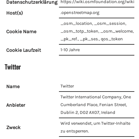
Datenschutzerklärung
https://wiki.osmfoundation.org/wiki/P
Host(s)
.openstreetmap.org
_osm_location, _osm_session,
Cookie Name
_osm_totp_token, _osm_welcome, _p
_pk_ref., _pk_ses., qos_token
Cookie Laufzeit
1-10 Jahre
Twitter
Name
Twitter
Twitter International Company, One
Anbieter
Cumberland Place, Fenian Street,
Dublin 2, D02 AX07, Ireland
Wird verwendet, um Twitter-Inhalte
Zweck
zu entsperren.